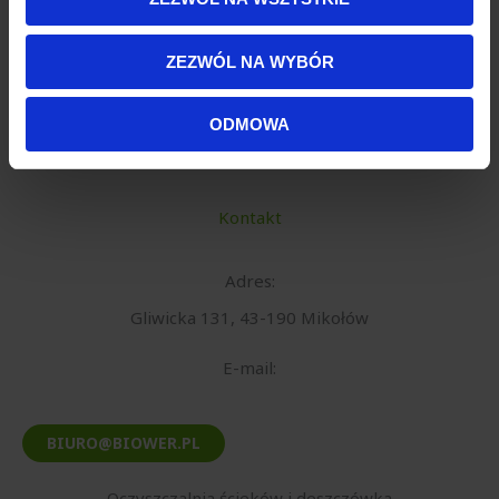
korzystasz z naszej witryny, udostępniamy partnerom
Wyrażam zgodę na przetwarzanie danych zgodnie
społecznościowym, reklamowym i analitycznym.
z
polityką prywatności
.
ZEZWÓL NA WYBÓR
Partnerzy mogą połączyć te informacje z innymi danymi
otrzymanymi od Ciebie lub uzyskanymi podczas
ODMOWA
korzystania z ich usług.
Kontakt
Adres:
Gliwicka 131, 43-190 Mikołów
E-mail:
BIURO@BIOWER.PL
Oczyszczalnia ścieków i deszczówka