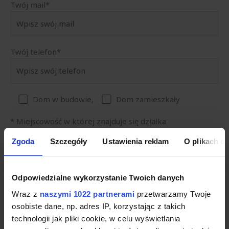
Twój mail*
Twój telefon*
Dom w budowie,
Dom zamieszkały
* Miejscowość w której znajduje się działka
Zgoda
Szczegóły
Ustawienia reklam
O plikach c
* Przewidywany zakres prac i ilości osób
Odpowiedzialne wykorzystanie Twoich danych
Wraz z
naszymi 1022 partnerami
przetwarzamy Twoje
osobiste dane, np. adres IP, korzystając z takich
technologii jak pliki cookie, w celu wyświetlania