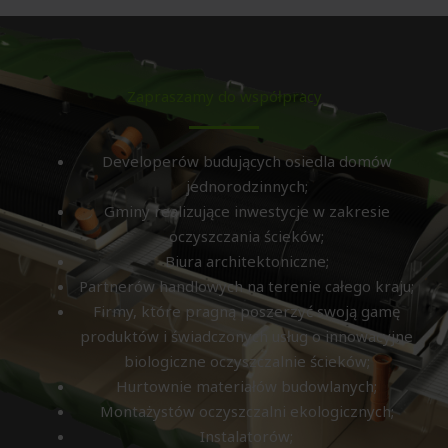
Zapraszamy do współpracy
Developerów budujących osiedla domów
jednorodzinnych;
Gminy realizujące inwestycje w zakresie
oczyszczania ścieków;
Biura architektoniczne;
Partnerów handlowych na terenie całego kraju;
Firmy, które pragną poszerzyć swoją gamę
produktów i świadczonych usług o innowacyjne
biologiczne oczyszczalnie ścieków;
Hurtownie materiałów budowlanych;
Montażystów oczyszczalni ekologicznych;
Instalatorów;