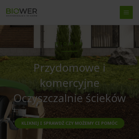
Przejdź
do
treści
BIOWER
Przydomowe i
komercyjne
Oczyszczalnie ścieków
KLIKNIJ I SPRAWDŹ CZY MOŻEMY CI POMÓC