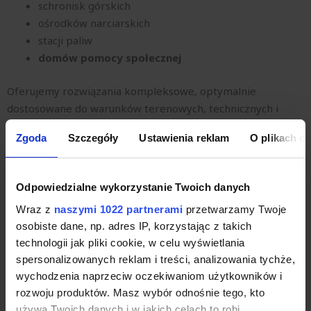
schronisk górskich
ośrodków narciarskich
stacji paliw
domów pomocy społecznej
Oferujemy rozwiązania kompleksowe, optymalnie
dostosowane do warunków terenowych, technicznych i
technologicznych. Ze względu na bardzo szeroką ofertę
Zgoda
Szczegóły
Ustawienia reklam
O plikach c
wyposażenia dostarczone rozwiązania odpowiadają
potrzebom i wymaganiom każdego Inwestora!
Odpowiedzialne wykorzystanie Twoich danych
Ofertę kierujemy nie tylko do inwestorów, którzy budują
Wraz z
naszymi 1022 partnerami
przetwarzamy Twoje
nowy dom i nie planują podłączenia go do zbiorczej sieci
osobiste dane, np. adres IP, korzystając z takich
kanalizacyjnej, ale także do właścicieli gospodarstw
technologii jak pliki cookie, w celu wyświetlania
domowych korzystających z istniejących już zbiorników
spersonalizowanych reklam i treści, analizowania tychże,
zamkniętych, tzw. szamb. Proponujemy niewielkich
wychodzenia naprzeciw oczekiwaniom użytkowników i
wymiarów przydomowe oczyszczalnie ścieków,
rozwoju produktów. Masz wybór odnośnie tego, kto
wykorzystujące nowoczesne materiały i technologie.
używa Twoich danych i w jakich celach to robi.