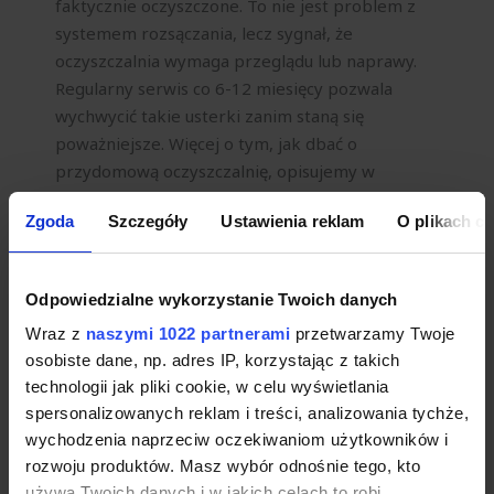
faktycznie oczyszczone. To nie jest problem z
systemem rozsączania, lecz sygnał, że
oczyszczalnia wymaga przeglądu lub naprawy.
Regularny serwis co 6-12 miesięcy pozwala
wychwycić takie usterki zanim staną się
poważniejsze. Więcej o tym, jak dbać o
przydomową oczyszczalnię, opisujemy w
artykule [Serwis przydomowej oczyszczalni
Zgoda
Szczegóły
Ustawienia reklam
O plikach c
ścieków – co i kiedy sprawdzać].
Głębokość rury kanalizacyjnej – czy 30 cm
Odpowiedzialne wykorzystanie Twoich danych
wystarczy?
Wraz z
Kilka osób pytało o głębokość wyprowadzenia
naszymi 1022 partnerami
przetwarzamy Twoje
osobiste dane, np. adres IP, korzystając z takich
rury kanalizacyjnej z domu i o ryzyko
technologii jak pliki cookie, w celu wyświetlania
przemarzania. Odpowiedź jest tutaj prostsza, niż
spersonalizowanych reklam i treści, analizowania tychże,
się wydaje.
wychodzenia naprzeciw oczekiwaniom użytkowników i
rozwoju produktów. Masz wybór odnośnie tego, kto
Dlaczego rura kanalizacyjna nie zamarza tak
używa Twoich danych i w jakich celach to robi.