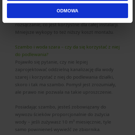
rura z domu oznacza płytszy montaż samej
otrzymanymi od Ciebie lub uzyskanymi podczas
oczyszczalni – standardowe zagłębienie to 40-60
ODMOWA
korzystania z ich usług.
cm – a to z kolei przekłada się na płytsze
rozsączanie, co jest korzystne dla całej instalacji.
Mniejsze wykopy to też niższy koszt montażu.
Szambo i woda szara – czy da się korzystać z niej
do podlewania?
Pojawiło się pytanie, czy nie lepiej
zaprojektować oddzielną kanalizację dla wody
szarej i korzystać z niej do podlewania działki,
skoro i tak ma szambo. Pomysł jest zrozumiały,
ale prawo nie pozwala na takie uproszczenie.
Posiadając szambo, jesteś zobowiązany do
wywozu ścieków proporcjonalnie do zużycia
wody – jeśli zużywasz 10 m³ miesięcznie, tyle
samo powinieneś wywieźć ze zbiornika.