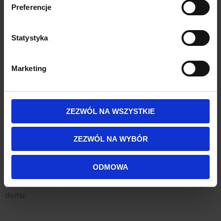
analizując charakteryzującego je zbiory danych
Preferencje
korzystaniu ze studni głębinowych, gdzie woda wymaga
(fingerprinting, czyli wirtualny odcisk palca)
poprawy jakości. Pamiętaj jednak, że odprowadzanie
Dowiedz się więcej odnośnie tego, jak Twoje osobiste
popłuczyn poza kanalizację to konieczność, aby uniknąć
Statystyka
dane są przetwarzane oraz ustaw własne preferencje w
problemów z oczyszczalnią ścieków.
sekcji szczegółów
. W Deklaracji plików cookie możesz
zmienić lub wycofać swoją zgodę w dowolnej chwili.
Marketing
Podsumowanie
Wykorzystujemy pliki cookie do spersonalizowania treści
i reklam, aby oferować funkcje społecznościowe i
Prawidłowe zarządzanie skroplinami z pieca
analizować ruch w naszej witrynie. Informacje o tym, jak
ZEZWÓL NA WSZYSTKIE
kondensacyjnego oraz popłuczynami ze stacji uzdatniania
korzystasz z naszej witryny, udostępniamy partnerom
wody pozwala uniknąć problemów z instalacją kanalizacyjną
społecznościowym, reklamowym i analitycznym.
ZEZWÓL NA WYBÓR
Partnerzy mogą połączyć te informacje z innymi danymi
i oczyszczalnią. Stosując neutralizator kondensatu lub
otrzymanymi od Ciebie lub uzyskanymi podczas
osobny drenaż, zapewniasz sobie spokój i efektywność
ODMOWA
korzystania z ich usług.
działania systemu. Jeśli masz wątpliwości, skonsultuj się ze
specjalistą, aby dobrać najlepsze rozwiązanie dla swojego
domu.