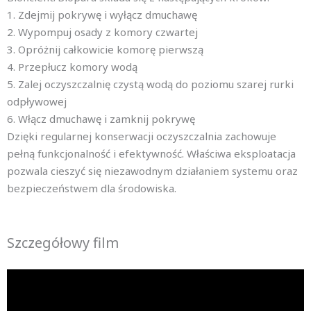
1. Zdejmij pokrywę i wyłącz dmuchawę
2. Wypompuj osady z komory czwartej
3. Opróżnij całkowicie komorę pierwszą
4. Przepłucz komory wodą
5. Zalej oczyszczalnię czystą wodą do poziomu szarej rurki
odpływowej
6. Włącz dmuchawę i zamknij pokrywę
Dzięki regularnej konserwacji oczyszczalnia zachowuje
pełną funkcjonalność i efektywność. Właściwa eksploatacja
pozwala cieszyć się niezawodnym działaniem systemu oraz
bezpieczeństwem dla środowiska.
Szczegółowy film