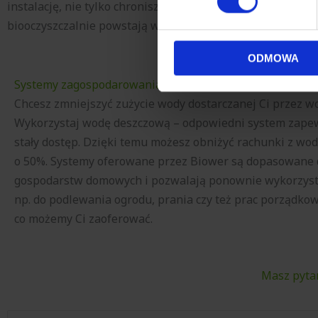
instalację, nie tylko chronisz środowisko naturalne, ale 
szczegółów
. W Deklaracji 
biooczyszczalnie powstają w oparciu o zaawansowane rozw
Wykorzystujemy pliki cookie 
ruch w naszej witrynie. Inf
ODMOWA
reklamowym i analitycznym. 
Systemy zagospodarowania wody deszczowej
uzyskanymi podczas korzysta
Chcesz zmniejszyć zużycie wody dostarczanej Ci przez w
Wykorzystaj wodę deszczową – odpowiedni system zapewn
stały dostęp. Dzięki temu możesz obniżyć rachunki z w
o 50%. Systemy oferowane przez Biower są dopasowane 
gospodarstw domowych i pozwalają ponownie wykorzys
np. do podlewania ogrodu, prania czy też prac porządko
co możemy Ci zaoferować.
Masz pytan