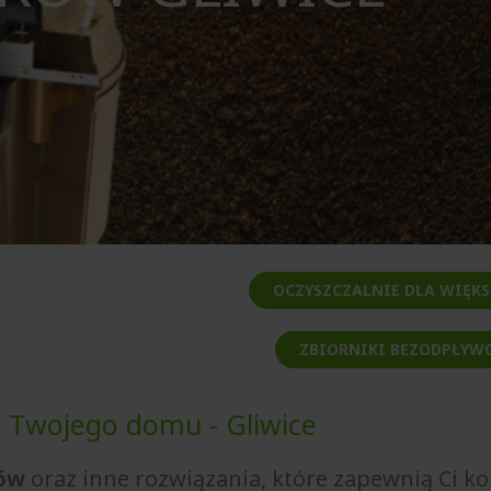
OCZYSZCZALNIE DLA WIĘK
ZBIORNIKI BEZODPŁYW
a Twojego domu - Gliwice
ków
oraz inne rozwiązania, które zapewnią Ci k