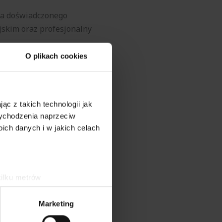
na doświadczonego
skim oraz profesjonalny
O plikach cookies
EM BIOLOGICZNYCH
ąc z takich technologii jak
lni ścieków dla hoteli,
 wychodzenia naprzeciw
ch danych i w jakich celach
kilku metrów
ch
ch (fingerprinting, czyli
Marketing
a otoczenie. Wybierając taką
sne preferencje w
sekcji