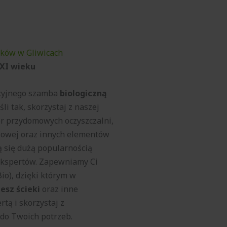
eków w Gliwicach
XXI wieku
ycyjnego szamba
biologiczną
eśli tak, skorzystaj z naszej
or przydomowych oczyszczalni,
owej oraz innych elementów
zą się dużą popularnością
ekspertów. Zapewniamy Ci
io), dzięki którym w
jesz ścieki
oraz inne
rtą i skorzystaj z
do Twoich potrzeb.