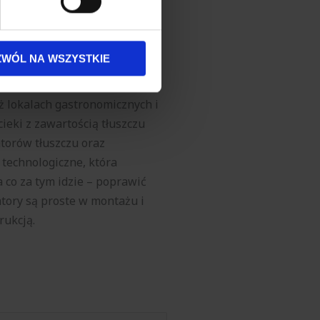
e na lata. Nasze
j chwili.
andardami europejskimi.
ołecznościowe i analizować
artnerom społecznościowym,
ZWÓL NA WSZYSTKIE
anymi od Ciebie lub
ż lokalach gastronomicznych i
ieki z zawartością tłuszczu
torów tłuszczu oraz
technologiczne, która
a co za tym idzie – poprawić
atory są proste w montażu i
rukcją.