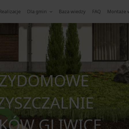
Realizacje
Dla gmin
Baza wiedzy
FAQ
Montaże w
RZYDOMOWE
ZYSZCZALNIE
EKÓW GLIWICE