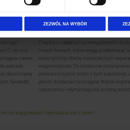
i zapewniasz sobie energooszczędne i komfortowe rozwiązani
plików cookie możesz zmienić lub wycofać swoją zgodę w dowolne
iązania techniczne – pracują efektywnie i w zgodzie ze st
do spersonalizowania treści i reklam, aby oferować funkcje sp
ormacje o tym, jak korzystasz z naszej witryny, udostępniamy p
ZEZWÓL NA WYBÓR
ZE
Partnerzy mogą połączyć te informacje z innymi danymi otrzym
Separatory węglowodorów oraz tłuszczu
nia z ich usług.
odociągi?
Z myślą o zakładach przemysłowych czy te
i Ci do niej
innych firmach, które mogą produkować śc
odociągów nawet
stworzyliśmy ofertę nowoczesnych separa
do potrzeb
węglowodorów. To skuteczne rozwiązanie 
tać deszczówkę
pozwala oczyścić ścieki z tych substancji, 
wych. Sprawdź,
jakość działania rurociągów. Nasze separ
czyszczeniu i wyróżniają się solidną konst
ie lub wątpliwości? Skontaktuj się z nami !