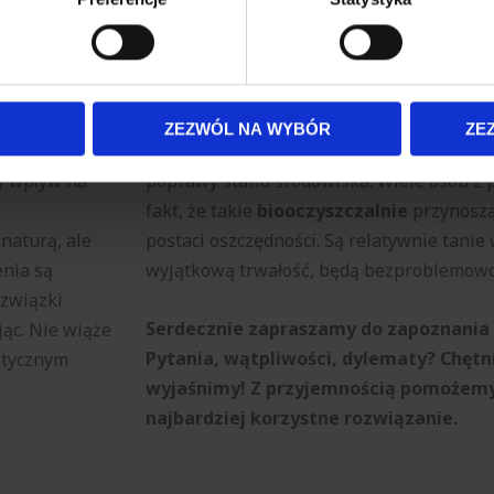
 tego, jak Twoje osobiste dane są przetwarzane oraz ustaw wła
plików cookie możesz zmienić lub wycofać swoją zgodę w dowolne
Ekologiczne oczyszczalnie ścieków w Iwa
do spersonalizowania treści i reklam, aby oferować funkcje sp
 mieszkaniec
Inwestycja w
ekologiczną oczyszczalni
ormacje o tym, jak korzystasz z naszej witryny, udostępniamy p
ZEZWÓL NA WYBÓR
ZE
ekologiczną
z wielu powodów. To nie tylko bardzo doj
Partnerzy mogą połączyć te informacje z innymi danymi otrzym
y wpływ na
poprawy stanu środowiska. Wiele osób z 
nia z ich usług.
fakt, że takie
biooczyszczalnie
przynoszą
naturą, ale
postaci oszczędności. Są relatywnie tanie
enia są
wyjątkową trwałość, będą bezproblemowo s
 związki
Serdecznie zapraszamy do zapoznania s
ąc. Nie wiąże
Pytania, wątpliwości, dylematy? Chętn
etycznym
wyjaśnimy! Z przyjemnością pomożemy 
najbardziej korzystne rozwiązanie.