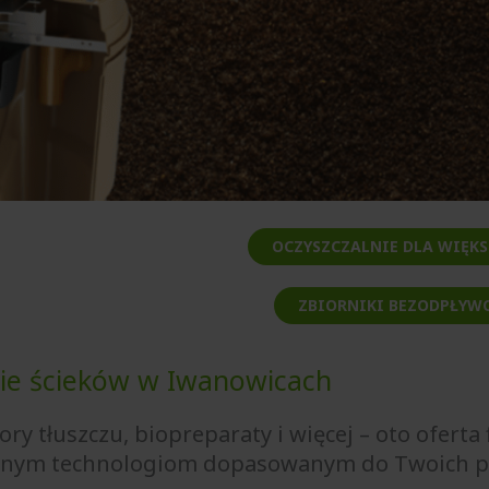
OCZYSZCZALNIE DLA WIĘK
ZBIORNIKI BEZODPŁYW
ie ścieków w Iwanowicach
ory tłuszczu, biopreparaty i więcej – oto oferta
yjnym technologiom dopasowanym do Twoich p