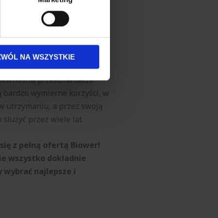
sne preferencje w
sekcji
j chwili.
nowicach
ołecznościowe i analizować
ę ścieków
jest świetną decyzją
artnerom społecznościowym,
ZWÓL NA WSZYSTKIE
rzały, świadomy krok w stronę
anymi od Ciebie lub
pewnością przekona także
 bardzo wymierne korzyści, w
 w utrzymaniu, a przez swoją
łużyć przez wiele lat.
ię z pełną ofertą Biower!
ie wszystko dokładnie
wybrać najlepsze i