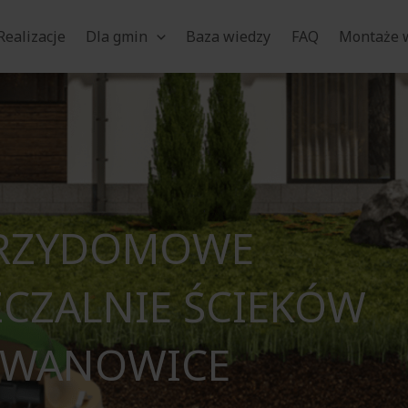
Realizacje
Dla gmin
Baza wiedzy
FAQ
Montaże w
RZYDOMOWE
CZALNIE ŚCIEKÓW
IWANOWICE