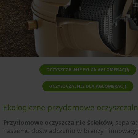
OCZYSZCZALNIE PO ZA AGLOMERACJĄ
OCZYSZCZALNIE DLA AGLOMERACJI
Ekologiczne przydomowe oczyszczaln
Przydomowe oczyszczalnie ścieków
, separat
naszemu doświadczeniu w branży i innowac