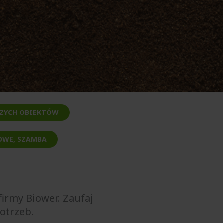
SZYCH OBIEKTÓW
OWE, SZAMBA
 firmy Biower. Zaufaj
otrzeb.