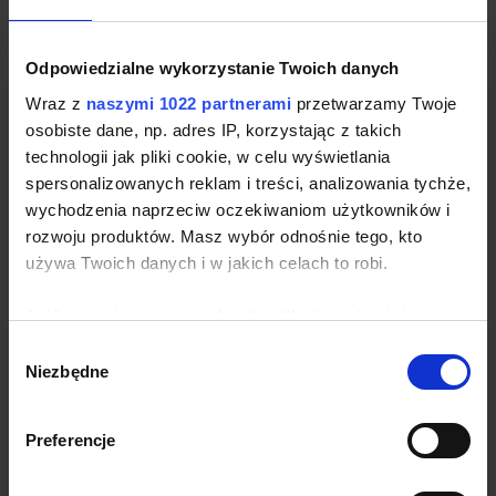
Odpowiedzialne wykorzystanie Twoich danych
Wraz z
naszymi 1022 partnerami
przetwarzamy Twoje
Aby uzyskać, aż 4000 zł
osobiste dane, np. adres IP, korzystając z takich
dofinansowanie na budowę
technologii jak pliki cookie, w celu wyświetlania
spersonalizowanych reklam i treści, analizowania tychże,
przydomowej oczyszczalni
wychodzenia naprzeciw oczekiwaniom użytkowników i
ścieków na terenie Sosnowca
rozwoju produktów. Masz wybór odnośnie tego, kto
używa Twoich danych i w jakich celach to robi.
należy wykonać następujące
kroki:
Jeśli wyrazisz na to zgodę, chcielibyśmy również:
Gromadzić dane dotyczące Twojej lokalizacji
Wybór
Niezbędne
geograficznej z dokładnością nawet do kilku metrów
zgody
Zadzwoń do nas lub wyślij zapytanie i zapoznaj się z
Identyfikować Twoje urządzenie, aktywnie
warunkami udzielania dotacji!
analizując charakteryzującego je zbiory danych
Preferencje
(fingerprinting, czyli wirtualny odcisk palca)
Umówić się z nami na bezpłatną wizję lokalną.
Dowiedz się więcej odnośnie tego, jak Twoje osobiste
Pomoże to określenić rodzaju oczyszczalni, wybrać