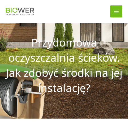
/
Baza wiedzy
,
Dofinansowania
/ Przez
admin
Przejdź
do
treści
Przydomowa
oczyszczalnia ścieków.
Jak zdobyć środki na jej
instalację?