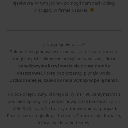
językowa
. W tym jednak pomogli nam nasi Rodacy
pracujący w firmie Czeskiej
Jak wyglądały prace?
Zakład funkcjonował w czasie naszej pracy, zatem nie
mogliśmy ich całkowicie odciąć od kanalizacji.
Rura
kanalizacyjna krzyżowała się z rurą z wody
deszczowej,
którą bez przerwy płynęła woda.
Uszkodzenie jej zalałoby nam wykop w parę minut.
Po odsłonięciu rury, której dół był na 190 centymetrach
pod ziemią mogliśmy ułożyć nową trasę kanalizacji z rur
fi160 SN8 litych. Są to rury odpowiednie na podjazd.
Później już szło gładko, a to dzięki Operatorowi Koparki,
który znał lokalne tereny.