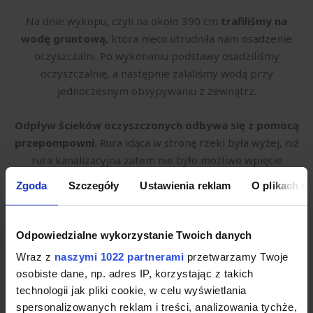
Na dnie wykopu, czyli na około 390 cm
trafiliśmy na
wodę gruntową
, która nieco utrudniła nam osadzenie
oczyszczalni. Po wykonaniu podstawy osadziliśmy
oczyszczalnię, a następnie zalaliśmy wodą przy
jednoczesnym obsypywaniu z zewnątrz.
Odpływ ścieków oczyszczonych odbywa się z pomocą
przepompowni.
Rura idąca w stronę rzeki była wyżej, niż
rura kanalizacyjna zatem nie było możliwe wpięcie
grawitacyjne.
Zgoda
Szczegóły
Ustawienia reklam
O plikach c
Odpowiedzialne wykorzystanie Twoich danych
Wraz z
naszymi 1022 partnerami
przetwarzamy Twoje
osobiste dane, np. adres IP, korzystając z takich
technologii jak pliki cookie, w celu wyświetlania
spersonalizowanych reklam i treści, analizowania tychże,