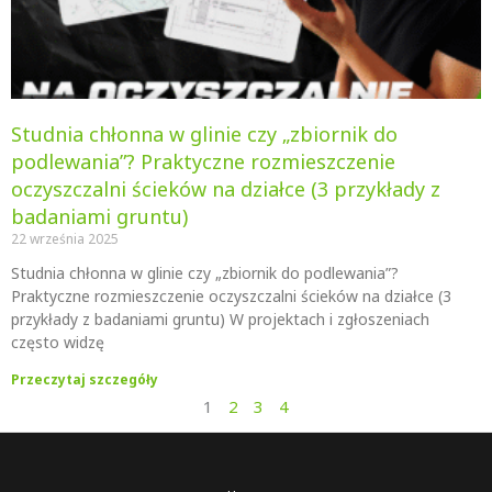
Studnia chłonna w glinie czy „zbiornik do
podlewania”? Praktyczne rozmieszczenie
oczyszczalni ścieków na działce (3 przykłady z
badaniami gruntu)
22 września 2025
Studnia chłonna w glinie czy „zbiornik do podlewania”?
Praktyczne rozmieszczenie oczyszczalni ścieków na działce (3
przykłady z badaniami gruntu) W projektach i zgłoszeniach
często widzę
Przeczytaj szczegóły
1
2
3
4