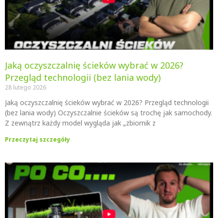
Jaką oczyszczalnię ścieków wybrać w 2026?
Przegląd technologii (bez lania wody)
28 lutego 2026
Jaką oczyszczalnię ścieków wybrać w 2026? Przegląd technologii
(bez lania wody) Oczyszczalnie ścieków są trochę jak samochody.
Z zewnątrz każdy model wygląda jak „zbiornik z
Przeczytaj szczegóły