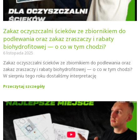
Zakaz oczyszczalni ścieków ze zbiornikiem do
podlewania oraz zakaz zraszaczy i rabaty
biohydrofitowej — o co w tym chodzi?
6 listopada 2025
Zakaz oczyszczalni ścieków ze zbiornikiem do podlewania oraz
zakaz zraszaczy i rabaty biohydrofitowej — o co w tym chodzi?
W sierpniu tego roku dostaliśmy interpretację
Przeczytaj szczegóły