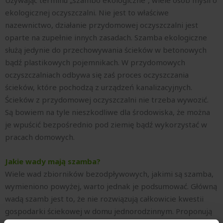
Używając terminu „szambo ekologiczne”, wiele osób myśli o
ekologicznej oczyszczalni. Nie jest to właściwe
nazewnictwo, działanie przydomowej oczyszczalni jest
oparte na zupełnie innych zasadach. Szamba ekologiczne
służą jedynie do przechowywania ścieków w betonowych
bądź plastikowych pojemnikach. W przydomowych
oczyszczalniach odbywa się zaś proces oczyszczania
ścieków, które pochodzą z urządzeń kanalizacyjnych.
Ścieków z przydomowej oczyszczalni nie trzeba wywozić.
Są bowiem na tyle nieszkodliwe dla środowiska, że można
je wpuścić bezpośrednio pod ziemię bądź wykorzystać w
pracach domowych.
Jakie wady mają szamba?
Wiele wad zbiorników bezodpływowych, jakimi są szamba,
wymieniono powyżej, warto jednak je podsumować. Główną
wadą szamb jest to, że nie rozwiązują całkowicie kwestii
gospodarki ściekowej w domu jednorodzinnym. Proponują