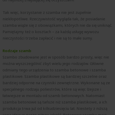
Tak więc, korzystanie z szamba nie jest zupełnie
niekłopotliwe. Rzeczywistość wygląda tak, że posiadanie
szamba wiąże się z obowiązkami, których nie da się uniknąć.
Pamiętajmy też o kosztach – za każdą usługę wywozu
nieczystości trzeba zapłacić i nie są to małe sumy.
Rodzaje szamb
Szambo zbudowane jest w sposób bardzo prosty, więc nie
można wyszczególnić zbyt wielu jego rodzajów. Główne
odmiany tego urządzenia to szamba betonowe i szamba
plastikowe. Szamba plastikowe są bardziej szczelne oraz
bardziej odporne na czynniki zewnętrzne. Wykonane są ze
specjalnego rodzaju poliestrów, które są więc lżejsze i
łatwiejsze w montażu od szamb betonowych. Natomiast
szamba betonowe są tańsze niż szamba plastikowe, a ich
produkcja trwa już od kilkudziesięciu lat. Niestety z niższą
ceną idzie w parze niższa jakość. Betonowe szamba mają