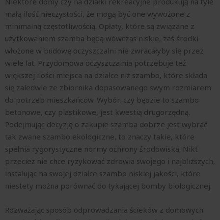
Niektóre domy czy na działki rekreacyjne produkują na tyle
małą ilość nieczystości, że mogą być one wywożone z
minimalną częstotliwością. Opłaty, które są związane z
użytkowaniem szamba będą wówczas niskie, zaś środki
włożone w budowę oczyszczalni nie zwracałyby się przez
wiele lat. Przydomowa oczyszczalnia potrzebuje też
większej ilości miejsca na działce niż szambo, które składa
się zaledwie ze zbiornika dopasowanego swym rozmiarem
do potrzeb mieszkańców. Wybór, czy będzie to szambo
betonowe, czy plastikowe, jest kwestią drugorzędną.
Podejmując decyzję o zakupie szamba dobrze jest wybrać
tak zwane szambo ekologiczne, to znaczy takie, które
spełnia rygorystyczne normy ochrony środowiska. Nikt
przecież nie chce ryzykować zdrowia swojego i najbliższych,
instalując na swojej działce szambo niskiej jakości, które
niestety można porównać do tykającej bomby biologicznej.
Rozważając sposób odprowadzania ścieków z domowych