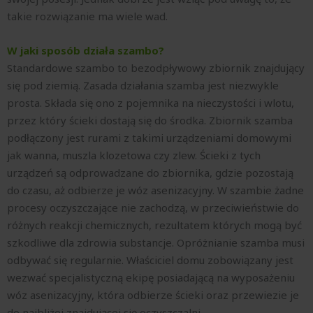
takie rozwiązanie ma wiele wad.
W jaki sposób działa szambo?
Standardowe szambo to bezodpływowy zbiornik znajdujący
się pod ziemią. Zasada działania szamba jest niezwykle
prosta. Składa się ono z pojemnika na nieczystości i wlotu,
przez który ścieki dostają się do środka. Zbiornik szamba
podłączony jest rurami z takimi urządzeniami domowymi
jak wanna, muszla klozetowa czy zlew. Ścieki z tych
urządzeń są odprowadzane do zbiornika, gdzie pozostają
do czasu, aż odbierze je wóz asenizacyjny. W szambie żadne
procesy oczyszczające nie zachodzą, w przeciwieństwie do
różnych reakcji chemicznych, rezultatem których mogą być
szkodliwe dla zdrowia substancje. Opróżnianie szamba musi
odbywać się regularnie. Właściciel domu zobowiązany jest
wezwać specjalistyczną ekipę posiadającą na wyposażeniu
wóz asenizacyjny, która odbierze ścieki oraz przewiezie je
do najbliżej znajdującej się oczyszczalni.