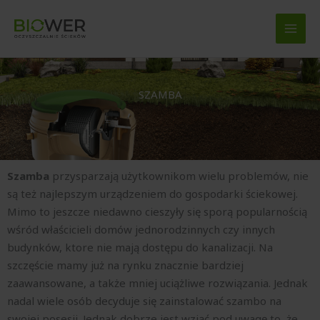
/
Baza wiedzy
,
Dom i ogród
/ Przez
admin
Przejdź
do
treści
SZAMBA
Szamba
przysparzają użytkownikom wielu problemów, nie
są też najlepszym urządzeniem do gospodarki ściekowej.
Mimo to jeszcze niedawno cieszyły się sporą popularnością
wśród właścicieli domów jednorodzinnych czy innych
budynków, ktore nie mają dostępu do kanalizacji. Na
szczęście mamy już na rynku znacznie bardziej
zaawansowane, a także mniej uciążliwe rozwiązania. Jednak
nadal wiele osób decyduje się zainstalować szambo na
swojej posesji. Jednak dobrze jest wziąć pod uwagę to, że