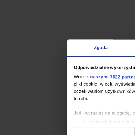
Zgoda
Odpowiedzialne wykorzysta
Wraz z
naszymi 1022 partn
pliki cookie, w celu wyświet
oczekiwaniom użytkowników i
to robi.
Jeśli wyrazisz na to zgodę, 
Gromadzić dane dotyc
Identyfikować Twoje u
Wybór