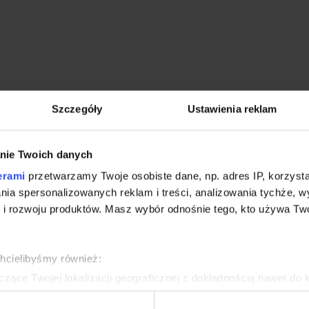
Szczegóły
Ustawienia reklam
nie Twoich danych
erami
przetwarzamy Twoje osobiste dane, np. adres IP, korzystaj
lania spersonalizowanych reklam i treści, analizowania tychże,
 rozwoju produktów. Masz wybór odnośnie tego, kto używa Twoi
chcielibyśmy również:
zące Twojej lokalizacji geograficznej z dokładnością nawet do 
rządzenie, aktywnie analizując charakteryzującego je zbiory dany