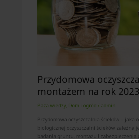
na
rok
2023?
Przydomowa oczyszczal
montażem na rok 2023
Baza wiedzy
,
Dom i ogród
/
admin
Przydomowa oczyszczalnia ścieków – jaka c
biologicznej oczyszczalni ścieków zależna j
badania gruntu, montażu i zabezpieczenia