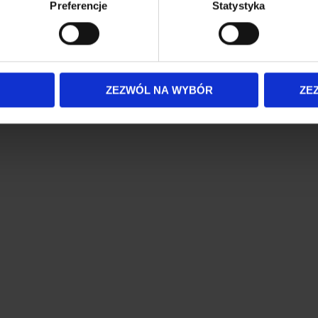
Preferencje
Statystyka
 tego, jak Twoje osobiste dane są przetwarzane oraz ustaw wła
plików cookie możesz zmienić lub wycofać swoją zgodę w dowolne
do spersonalizowania treści i reklam, aby oferować funkcje sp
ormacje o tym, jak korzystasz z naszej witryny, udostępniamy p
ZEZWÓL NA WYBÓR
ZE
Partnerzy mogą połączyć te informacje z innymi danymi otrzym
nia z ich usług.