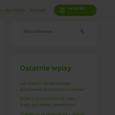
TEL: +48 534 832
 całej Polsce
Kontakt
531
S
z
u
k
a
Ostatnie wpisy
j
d
Jak znaleźć sprawdzonego
wykonawcę oczyszczalni ścieków?
l
a
Ścieki z oczyszczalni do rowu –
kiedy potrzebne pozwolenie?
:
Szambo vs oczyszczalnia – realne