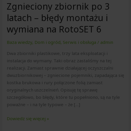
Zgnieciony zbiornik po 3
na
RotoSET
latach – błędy montażu i
6
wymiana na RotoSET 6
Baza wiedzy
,
Dom i ogród
,
Serwis i obsługa
/
admin
Dwa zbiorniki plastikowe, trzy lata eksploatacji i
instalacja do wymiany. Taki obraz zastaliśmy na tej
realizacji. Zamiast sprawnie działającej oczyszczalni
dwuzbiornikowej – zgniecione pojemniki, zapadająca się
kostka brukowa i rury połączone folią zamiast
oryginalnych uszczelnień. Opisuję tę sprawę
szczegółowo, bo błędy, które tu popełniono, są na tyle
poważne – i na tyle typowe – że […]
Dowiedz się więcej »