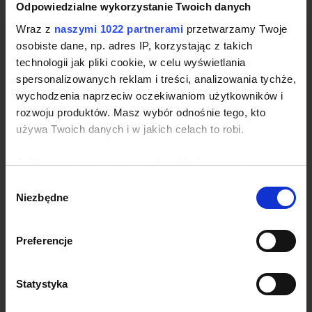
Odpowiedzialne wykorzystanie Twoich danych
Wraz z
naszymi 1022 partnerami
przetwarzamy Twoje
osobiste dane, np. adres IP, korzystając z takich
technologii jak pliki cookie, w celu wyświetlania
Najnowsze komentarze
spersonalizowanych reklam i treści, analizowania tychże,
wychodzenia naprzeciw oczekiwaniom użytkowników i
rozwoju produktów. Masz wybór odnośnie tego, kto
używa Twoich danych i w jakich celach to robi.
Jeśli wyrazisz na to zgodę, chcielibyśmy również:
Archiwa
Gromadzić dane dotyczące Twojej lokalizacji
Wybór
Niezbędne
geograficznej z dokładnością nawet do kilku metrów
zgody
lipiec 2026
Identyfikować Twoje urządzenie, aktywnie
analizując charakteryzującego je zbiory danych
czerwiec 2026
Preferencje
(fingerprinting, czyli wirtualny odcisk palca)
maj 2026
Dowiedz się więcej odnośnie tego, jak Twoje osobiste
kwiecień 2026
Statystyka
dane są przetwarzane oraz ustaw własne preferencje w
sekcji szczegółów
. W Deklaracji plików cookie możesz
luty 2026