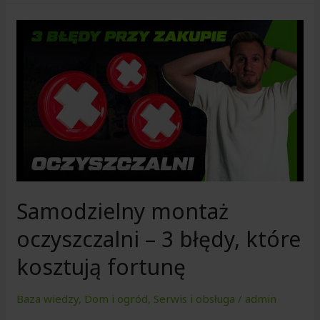
Samodzielny
montaż
oczyszczalni
–
3
błędy,
które
kosztują
fortunę
Samodzielny montaż
oczyszczalni – 3 błędy, które
kosztują fortunę
Baza wiedzy
,
Dom i ogród
,
Serwis i obsługa
/
admin