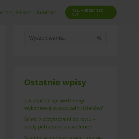
TEL: +48 534 832
 całej Polsce
Kontakt
531
S
z
u
k
a
Ostatnie wpisy
j
d
Jak znaleźć sprawdzonego
wykonawcę oczyszczalni ścieków?
l
a
Ścieki z oczyszczalni do rowu –
kiedy potrzebne pozwolenie?
:
Szambo vs oczyszczalnia – realne