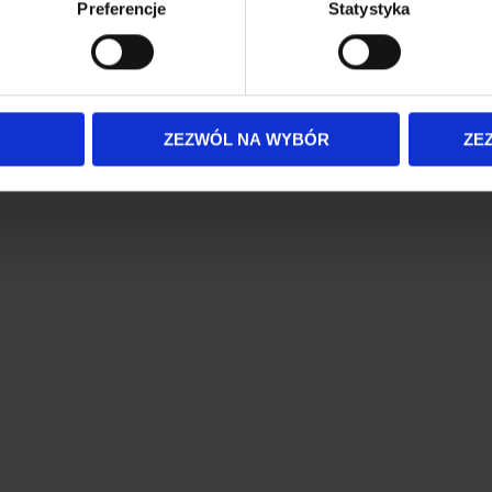
Preferencje
Statystyka
nieprzewidzianych problemów oraz zoptymalizować
 tego, jak Twoje osobiste dane są przetwarzane oraz ustaw wła
tu? Badanie gruntu to inwestycja, która pozwala
plików cookie możesz zmienić lub wycofać swoją zgodę w dowolne
nków terenowych. Na etapie projektowania
do spersonalizowania treści i reklam, aby oferować funkcje sp
ormacje o tym, jak korzystasz z naszej witryny, udostępniamy p
ZEZWÓL NA WYBÓR
ZE
Partnerzy mogą połączyć te informacje z innymi danymi otrzym
nia z ich usług.