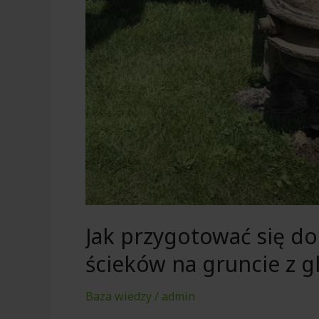
gruncie
z
gliną
i
wodą
gruntową?
Jak przygotować się do
ścieków na gruncie z g
Baza wiedzy
/
admin