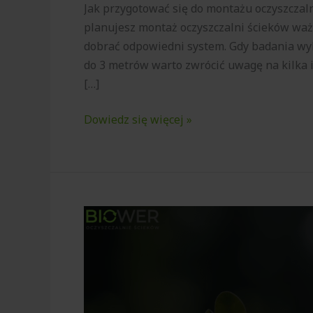
Jak przygotować się do montażu oczyszczaln
planujesz montaż oczyszczalni ścieków wa
dobrać odpowiedni system. Gdy badania wyk
do 3 metrów warto zwrócić uwagę na kilka is
[…]
Dowiedz się więcej »
Opinia
geotechniczna
–
dlaczego
warto
wykonać