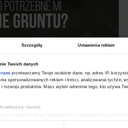
Szczegóły
Ustawienia reklam
nie Twoich danych
erami
przetwarzamy Twoje osobiste dane, np. adres IP, korzystaj
– dlaczego warto wykonać
lania spersonalizowanych reklam i treści, analizowania tychże,
 rozwoju produktów. Masz wybór odnośnie tego, kto używa Twoi
 budową?
chcielibyśmy również:
konać badanie gruntu przed budową? Decydując się na
zące Twojej lokalizacji geograficznej z dokładnością nawet do 
rządzenie, aktywnie analizując charakteryzującego je zbiory dany
westować w badanie gruntu, czyli opinię geotechniczną.