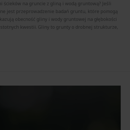
i ścieków na gruncie z gliną i wodą gruntową? Jeśli
żne jest przeprowadzenie badań gruntu, które pomogą
azują obecność gliny i wody gruntowej na głębokości
totnych kwestii. Gliny to grunty o drobnej strukturze,